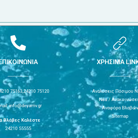
ΕΠΙΚΟΙΝΩΝΙΑ
ΧΡΗΣΙΜΑ LIN
4210 75163,
24210 75120
Αναλύσεις Πόσιμου 
Νέα / Ανακοινώσε
mail: info@deyamv.gr
Αναφόρα Βλαβώ
Sitemap
ια Βλάβες Καλέστε
24210 55555