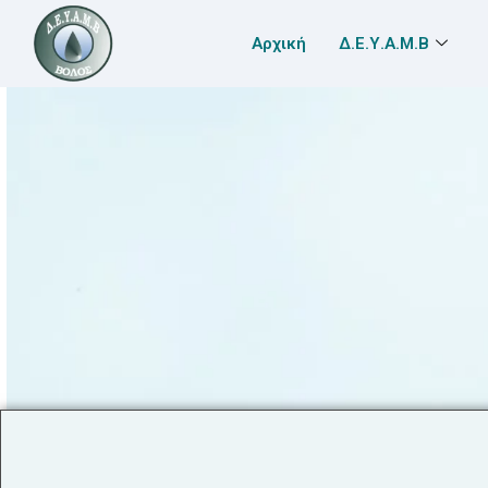
Αρχική
Δ.Ε.Υ.Α.Μ.Β