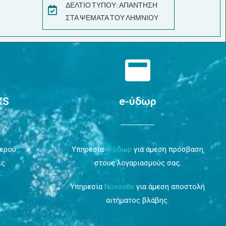
ΔΕΛΤΙΟ ΤΥΠΟΥ: ΑΠΑΝΤΗΣΗ
ΣΤΑ ΨΕΜΑΤΑ ΤΟΥ ΛΗΜΝΙΟΥ
KS
e-ύδωρ
Νερού
Υπηρεσία
e-ύδωρ
για άμεση πρόσβαση
ις
στους λογαριασμούς σας.
ν
Υπηρεσία
Novoville
για άμεση αποστολή
αιτήματος βλάβης.