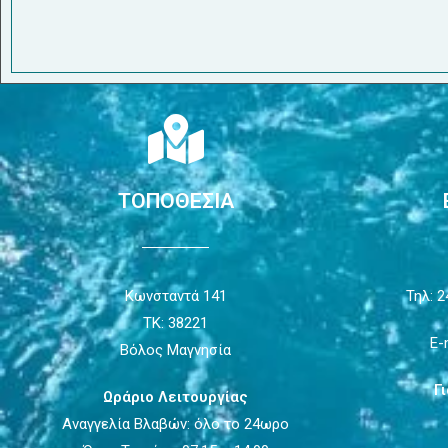
ΤΟΠΟΘΕΣΙΑ
Κωνσταντά 141
Τηλ: 2
ΤΚ: 38221
E-
Βόλος Μαγνησία
Γ
Ωράριο Λειτουργίας
Αναγγελία Βλαβών: όλο το 24ωρο