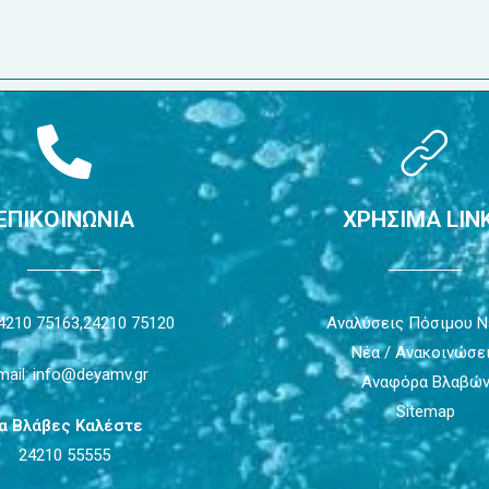
ΕΠΙΚΟΙΝΩΝΙΑ
ΧΡΗΣΙΜΑ LIN
4210 75163,
24210 75120
Αναλύσεις Πόσιμου 
Νέα / Ανακοινώσε
mail: info@deyamv.gr
Αναφόρα Βλαβώ
Sitemap
ια Βλάβες Καλέστε
24210 55555