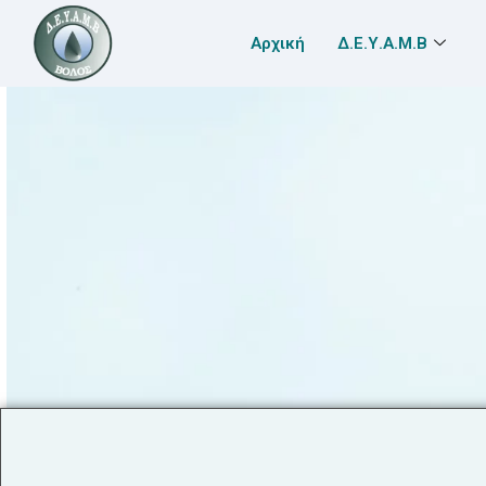
Αρχική
Δ.Ε.Υ.Α.Μ.Β