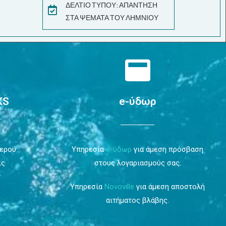
ΔΕΛΤΙΟ ΤΥΠΟΥ: ΑΠΑΝΤΗΣΗ
ΣΤΑ ΨΕΜΑΤΑ ΤΟΥ ΛΗΜΝΙΟΥ
KS
e-ύδωρ
Νερού
Υπηρεσία
e-ύδωρ
για άμεση πρόσβαση
ις
στους λογαριασμούς σας.
ν
Υπηρεσία
Novoville
για άμεση αποστολή
αιτήματος βλάβης.