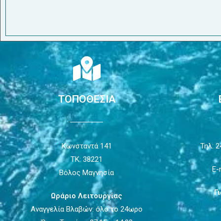
ΤΟΠΟΘΕΣΙΑ
Κωνσταντά 141
Τηλ: 2
ΤΚ: 38221
E-
Βόλος Μαγνησία
Γ
Ωράριο Λειτουργίας
Αναγγελία Βλαβών: όλο το 24ωρο