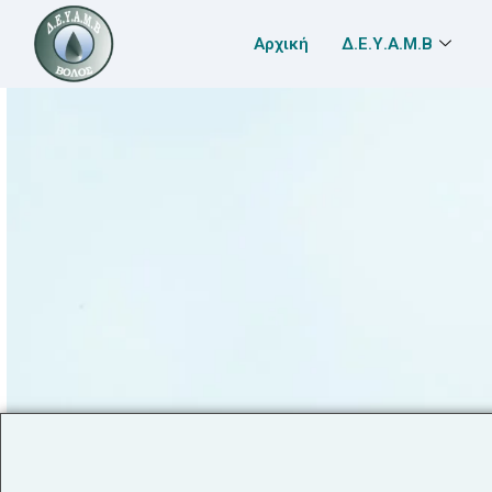
Αρχική
Δ.Ε.Υ.Α.Μ.Β