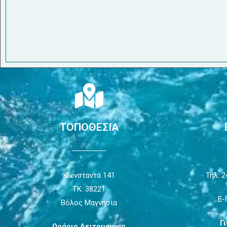
ΤΟΠΟΘΕΣΙΑ
Κωνσταντά 141
Τηλ: 2
ΤΚ: 38221
E-
Βόλος Μαγνησία
Γ
Ωράριο Λειτουργίας