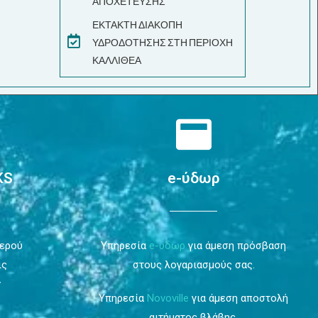
ΑΠΟΧΕΤΕΥΣΗΣ
ΕΚΤΑΚΤΗ ΔΙΑΚΟΠΗ
ΥΔΡΟΔΟΤΗΣΗΣ ΣΤΗ ΠΕΡΙΟΧΗ
ΚΑΛΛΙΘΕΑ
KS
e-ύδωρ
Νερού
Υπηρεσία
e-ύδωρ
για άμεση πρόσβαση
ις
στους λογαριασμούς σας.
ν
Υπηρεσία
Novoville
για άμεση αποστολή
αιτήματος βλάβης.