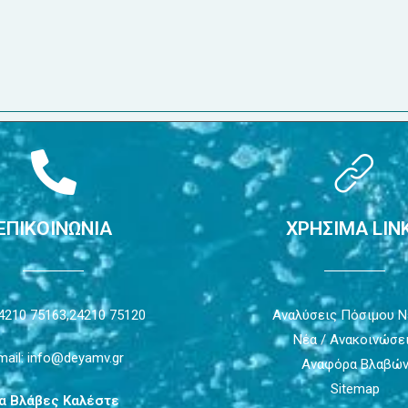
ΕΠΙΚΟΙΝΩΝΙΑ
ΧΡΗΣΙΜΑ LIN
4210 75163,
24210 75120
Αναλύσεις Πόσιμου 
Νέα / Ανακοινώσε
mail: info@deyamv.gr
Αναφόρα Βλαβώ
Sitemap
ια Βλάβες Καλέστε