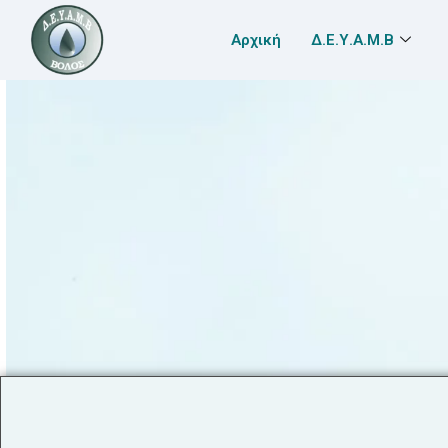
Αρχική
Δ.Ε.Υ.Α.Μ.Β