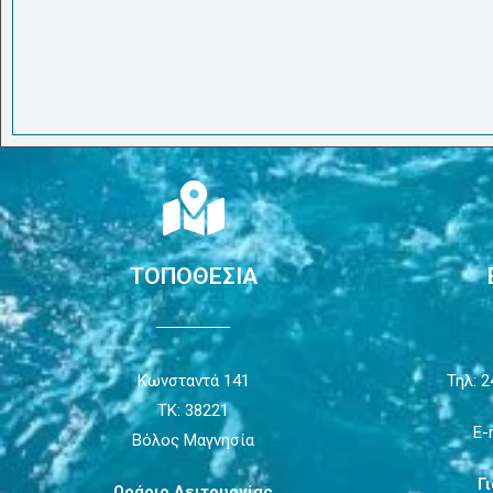
ΤΟΠΟΘΕΣΙΑ
Κωνσταντά 141
Τηλ: 2
ΤΚ: 38221
E-
Βόλος Μαγνησία
Γ
Ωράριο Λειτουργίας