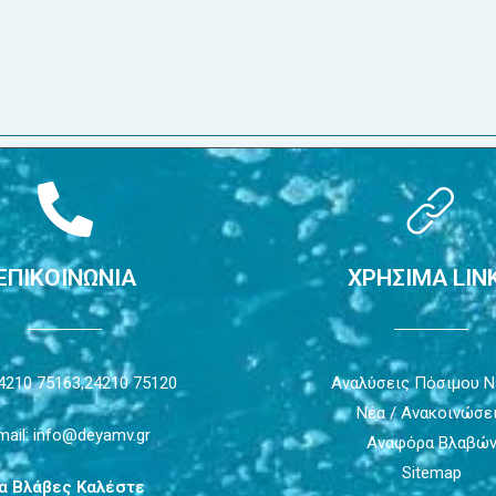
ΕΠΙΚΟΙΝΩΝΙΑ
ΧΡΗΣΙΜΑ LIN
4210 75163,
24210 75120
Αναλύσεις Πόσιμου 
Νέα / Ανακοινώσε
mail: info@deyamv.gr
Αναφόρα Βλαβώ
Sitemap
ια Βλάβες Καλέστε