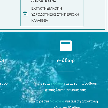
ΑΠΟΧΕΤΕΥΣΗΣ
ΕΚΤΑΚΤΗ ΔΙΑΚΟΠΗ
ΥΔΡΟΔΟΤΗΣΗΣ ΣΤΗ ΠΕΡΙΟΧΗ
ΚΑΛΛΙΘΕΑ
KS
e-ύδωρ
Νερού
Υπηρεσία
e-ύδωρ
για άμεση πρόσβαση
ις
στους λογαριασμούς σας.
ν
Υπηρεσία
Novoville
για άμεση αποστολή
αιτήματος βλάβης.