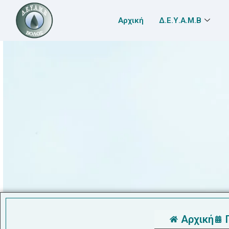
Αρχική
Δ.Ε.Υ.Α.Μ.Β
Αρχική