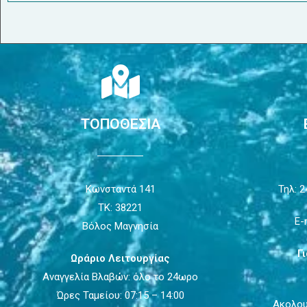
ΤΟΠΟΘΕΣΙΑ
Κωνσταντά 141
Τηλ: 2
ΤΚ: 38221
E-
Βόλος Μαγνησία
Γ
Ωράριο Λειτουργίας
Αναγγελία Βλαβών: όλο το 24ωρο
Ώρες Ταμείου: 07:15 – 14:00
Ακολου