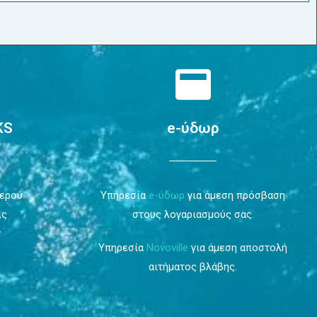
KS
e-ύδωρ
Νερού
Υπηρεσία
e-ύδωρ
για άμεση πρόσβαση
ις
στους λογαριασμούς σας.
ν
Υπηρεσία
Novoville
για άμεση αποστολή
αιτήματος βλάβης.