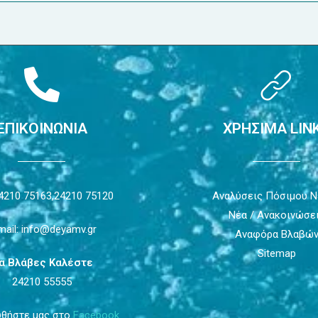
ΕΠΙΚΟΙΝΩΝΙΑ
ΧΡΗΣΙΜΑ LIN
4210 75163,
24210 75120
Αναλύσεις Πόσιμου 
Νέα / Ανακοινώσε
mail: info@deyamv.gr
Αναφόρα Βλαβώ
Sitemap
ια Βλάβες Καλέστε
24210 55555
θήστε μας στο
Facebook