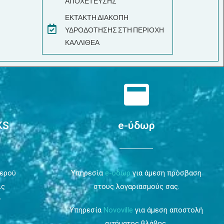
ΑΠΟΧΕΤΕΥΣΗΣ
ΕΚΤΑΚΤΗ ΔΙΑΚΟΠΗ
ΥΔΡΟΔΟΤΗΣΗΣ ΣΤΗ ΠΕΡΙΟΧΗ
ΚΑΛΛΙΘΕΑ
KS
e-ύδωρ
Νερού
Υπηρεσία
e-ύδωρ
για άμεση πρόσβαση
ις
στους λογαριασμούς σας.
ν
Υπηρεσία
Novoville
για άμεση αποστολή
αιτήματος βλάβης.