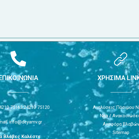
ΕΠΙΚΟΙΝΩΝΙΑ
ΧΡΗΣΙΜΑ LIN
4210 75163,
24210 75120
Αναλύσεις Πόσιμου 
Νέα / Ανακοινώσε
mail: info@deyamv.gr
Αναφόρα Βλαβώ
Sitemap
ια Βλάβες Καλέστε