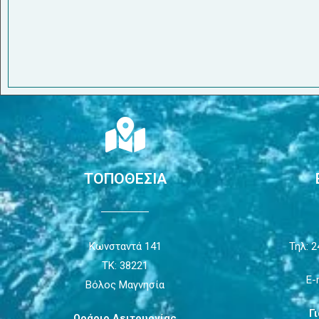
ΤΟΠΟΘΕΣΙΑ
Κωνσταντά 141
Τηλ: 2
ΤΚ: 38221
E-
Βόλος Μαγνησία
Γ
Ωράριο Λειτουργίας