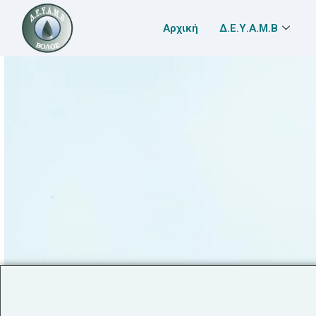
Αρχική
Δ.Ε.Υ.Α.Μ.Β