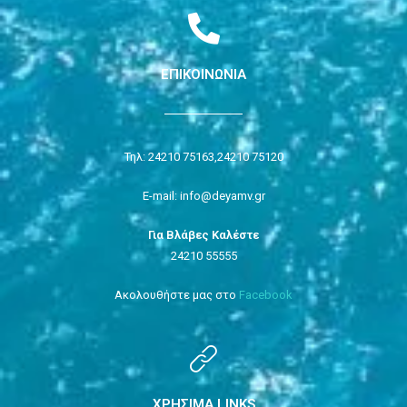
ΕΠΙΚΟΙΝΩΝΙΑ
Τηλ: 24210 75163,
24210 75120
E-mail: info@deyamv.gr
Για Βλάβες Καλέστε
24210 55555
Ακολουθήστε μας στο
Facebook
ΧΡΗΣΙΜΑ LINKS