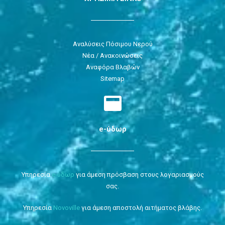
Αναλύσεις Πόσιμου Νερού
Νέα / Ανακοινώσεις
Αναφόρα Βλαβών
Sitemap
e-ύδωρ
Υπηρεσία
e-ύδωρ
για άμεση πρόσβαση στους λογαριασμούς
σας.
Υπηρεσία
Novoville
για άμεση αποστολή αιτήματος βλάβης.