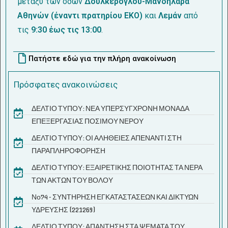
μεταξύ των οδών
Δουλκέρογλου-Μανδηλαρά
Αθηνών (έναντι πρατηρίου ΕΚΟ)
και
Λεμάν
από
τις
9:30 έως τις 13:00
.
Πατήστε εδώ για την πλήρη ανακοίνωση
Πρόσφατες ανακοινώσεις
ΔΕΛΤΙΟ ΤΥΠΟΥ: ΝΕΑ ΥΠΕΡΣΥΓΧΡΟΝΗ ΜΟΝΑΔΑ
ΕΠΕΞΕΡΓΑΣΙΑΣ ΠΟΣΙΜΟΥ ΝΕΡΟΥ
ΔΕΛΤΙΟ ΤΥΠΟΥ: ΟΙ ΑΛΗΘΕΙΕΣ ΑΠΕΝΑΝΤΙ ΣΤΗ
ΠΑΡΑΠΛΗΡΟΦΟΡΗΣΗ
ΔΕΛΤΙΟ ΤΥΠΟΥ: ΕΞΑΙΡΕΤΙΚΗΣ ΠΟΙΟΤΗΤΑΣ ΤΑ ΝΕΡΑ
ΤΩΝ ΑΚΤΩΝ ΤΟΥ ΒΟΛΟΥ
Νο74 - ΣΥΝΤΗΡΗΣΗ ΕΓΚΑΤΑΣΤΑΣΕΩΝ ΚΑΙ ΔΙΚΤΥΩΝ
ΥΔΡΕΥΣΗΣ (221269)
ΔΕΛΤΙΟ ΤΥΠΟΥ: ΑΠΑΝΤΗΣΗ ΣΤΑ ΨΕΜΑΤΑ ΤΟΥ