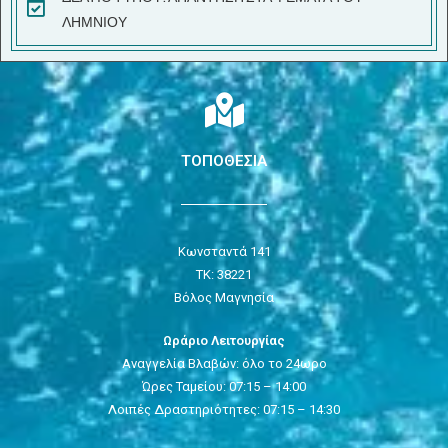
ΛΗΜΝΙΟΥ
ΤΟΠΟΘΕΣΙΑ
Κωνσταντά 141
ΤΚ: 38221
Βόλος Μαγνησία
Ωράριο Λειτουργίας
Αναγγελία Βλαβών: όλο το 24ωρο
Ώρες Ταμείου: 07:15 – 14:00
Λοιπές Δραστηριότητες: 07:15 – 14:30