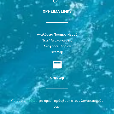
ΧΡΗΣΙΜΑ LINKS
Αναλύσεις Πόσιμου Νερού
Νέα / Ανακοινώσεις
Αναφόρα Βλαβών
Sitemap
e-ύδωρ
Υπηρεσία
e-ύδωρ
για άμεση πρόσβαση στους λογαριασμούς
σας.