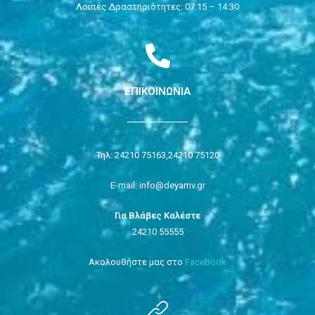
Λοιπές Δραστηριότητες: 07:15 – 14:30
ΕΠΙΚΟΙΝΩΝΙΑ
Τηλ: 24210 75163,
24210 75120
E-mail: info@deyamv.gr
Για Βλάβες Καλέστε
24210 55555
Ακολουθήστε μας στο
Facebook