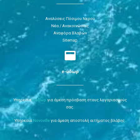
Αναλύσεις Πόσιμου Νερού
Νέα / Ανακοινώσεις
Αναφόρα Βλαβών
Sitemap
e-ύδωρ
Υπηρεσία
e-ύδωρ
για άμεση πρόσβαση στους λογαριασμούς
σας.
Υπηρεσία
Novoville
για άμεση αποστολή αιτήματος βλάβης.