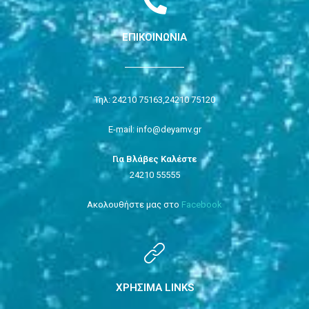
ΕΠΙΚΟΙΝΩΝΙΑ
Τηλ: 24210 75163,
24210 75120
E-mail: info@deyamv.gr
Για Βλάβες Καλέστε
24210 55555
Ακολουθήστε μας στο
Facebook
ΧΡΗΣΙΜΑ LINKS