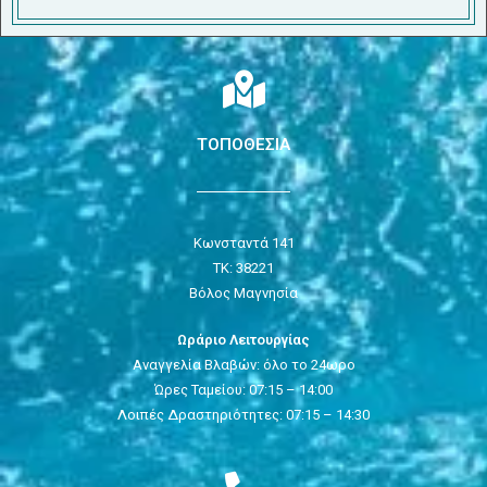
ΤΟΠΟΘΕΣΙΑ
Κωνσταντά 141
ΤΚ: 38221
Βόλος Μαγνησία
Ωράριο Λειτουργίας
Αναγγελία Βλαβών: όλο το 24ωρο
Ώρες Ταμείου: 07:15 – 14:00
Λοιπές Δραστηριότητες: 07:15 – 14:30