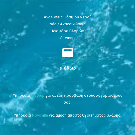
Αναλύσεις Πόσιμου Νερού
Νέα / Ανακοινώσεις
Αναφόρα Βλαβών
Sitemap
e-ύδωρ
Υπηρεσία
e-ύδωρ
για άμεση πρόσβαση στους λογαριασμούς
σας.
Υπηρεσία
Novoville
για άμεση αποστολή αιτήματος βλάβης.