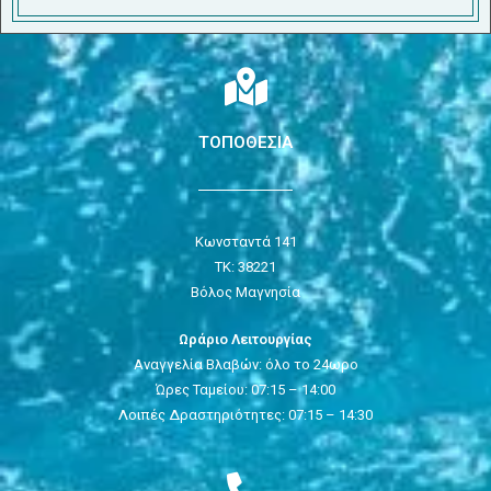
ΤΟΠΟΘΕΣΙΑ
Κωνσταντά 141
ΤΚ: 38221
Βόλος Μαγνησία
Ωράριο Λειτουργίας
Αναγγελία Βλαβών: όλο το 24ωρο
Ώρες Ταμείου: 07:15 – 14:00
Λοιπές Δραστηριότητες: 07:15 – 14:30