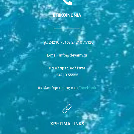
ΕΠΙΚΟΙΝΩΝΙΑ
Τηλ: 24210 75163,
24210 75120
E-mail: info@deyamv.gr
Για Βλάβες Καλέστε
24210 55555
Ακολουθήστε μας στο
Facebook
ΧΡΗΣΙΜΑ LINKS