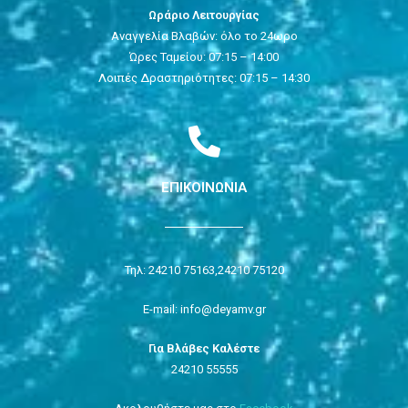
Ωράριο Λειτουργίας
Αναγγελία Βλαβών: όλο το 24ωρο
Ώρες Ταμείου: 07:15 – 14:00
Λοιπές Δραστηριότητες: 07:15 – 14:30
ΕΠΙΚΟΙΝΩΝΙΑ
Τηλ: 24210 75163,
24210 75120
E-mail: info@deyamv.gr
Για Βλάβες Καλέστε
24210 55555