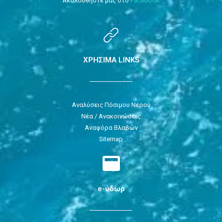
Ακολουθήστε μας στο
Facebook
ΧΡΗΣΙΜΑ LINKS
Αναλύσεις Πόσιμου Νερού
Νέα / Ανακοινώσεις
Αναφόρα Βλαβών
Sitemap
e-ύδωρ