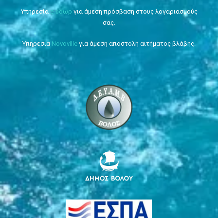
Υπηρεσία
e-ύδωρ
για άμεση πρόσβαση στους λογαριασμούς
σας.
Υπηρεσία
Novoville
για άμεση αποστολή αιτήματος βλάβης.