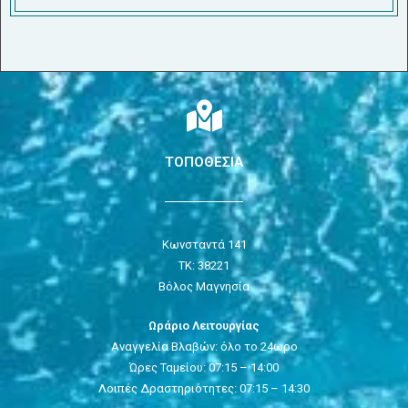
ΤΟΠΟΘΕΣΙΑ
Κωνσταντά 141
ΤΚ: 38221
Βόλος Μαγνησία
Ωράριο Λειτουργίας
Αναγγελία Βλαβών: όλο το 24ωρο
Ώρες Ταμείου: 07:15 – 14:00
Λοιπές Δραστηριότητες: 07:15 – 14:30