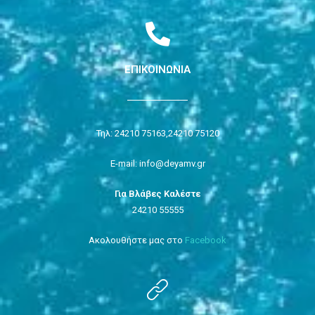
ΕΠΙΚΟΙΝΩΝΙΑ
Τηλ: 24210 75163,
24210 75120
E-mail: info@deyamv.gr
Για Βλάβες Καλέστε
24210 55555
Ακολουθήστε μας στο
Facebook