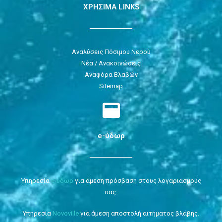
ΧΡΗΣΙΜΑ LINKS
Αναλύσεις Πόσιμου Νερού
Νέα / Ανακοινώσεις
Αναφόρα Βλαβών
Sitemap
e-ύδωρ
Υπηρεσία
e-ύδωρ
για άμεση πρόσβαση στους λογαριασμούς
σας.
Υπηρεσία
Novoville
για άμεση αποστολή αιτήματος βλάβης.