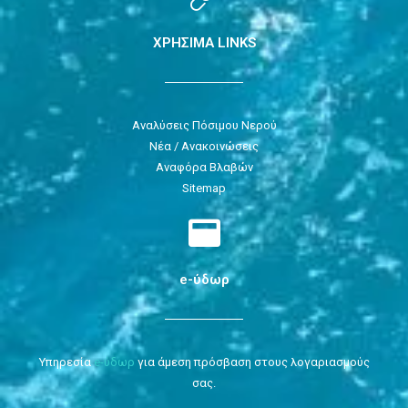
ΧΡΗΣΙΜΑ LINKS
Αναλύσεις Πόσιμου Νερού
Νέα / Ανακοινώσεις
Αναφόρα Βλαβών
Sitemap
e-ύδωρ
Υπηρεσία
e-ύδωρ
για άμεση πρόσβαση στους λογαριασμούς
σας.