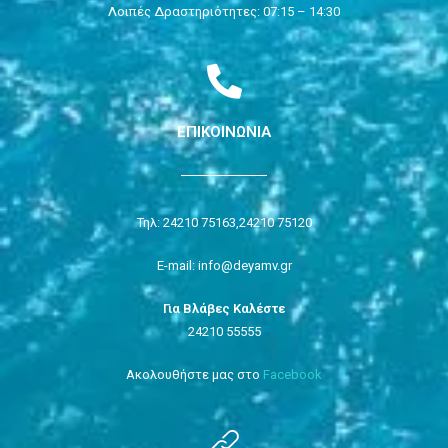
Λοιπές Δραστηριότητες: 07:15 – 14:30
ΕΠΙΚΟΙΝΩΝΙΑ
Τηλ: 24210 75163,
24210 75120
E-mail: info@deyamv.gr
Για Βλάβες Καλέστε
24210 55555
Ακολουθήστε μας στο
Facebook