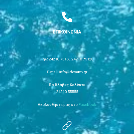
ΕΠΙΚΟΙΝΩΝΙΑ
Τηλ: 24210 75163,
24210 75120
E-mail: info@deyamv.gr
Για Βλάβες Καλέστε
24210 55555
Ακολουθήστε μας στο
Facebook