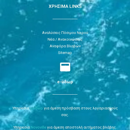
ΧΡΗΣΙΜΑ LINKS
Αναλύσεις Πόσιμου Νερού
Νέα / Ανακοινώσεις
Αναφόρα Βλαβών
Sitemap
e-ύδωρ
Υπηρεσία
e-ύδωρ
για άμεση πρόσβαση στους λογαριασμούς
σας.
Υπηρεσία
Novoville
για άμεση αποστολή αιτήματος βλάβης.