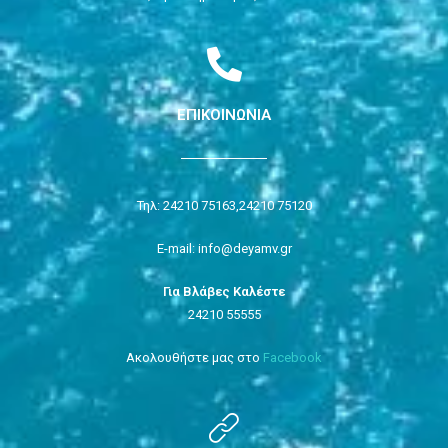
ΕΠΙΚΟΙΝΩΝΙΑ
Τηλ: 24210 75163,
24210 75120
E-mail: info@deyamv.gr
Για Βλάβες Καλέστε
24210 55555
Ακολουθήστε μας στο
Facebook