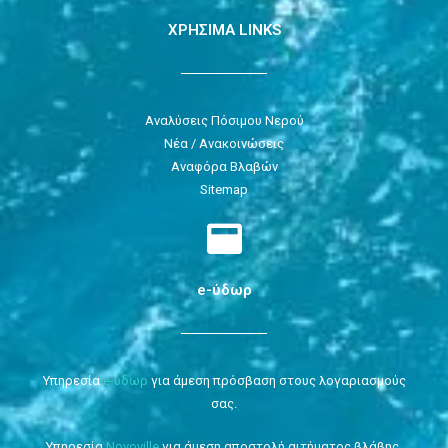
ΧΡΗΣΙΜΑ LINKS
Αναλύσεις Πόσιμου Νερού
Νέα / Ανακοινώσεις
Αναφόρα Βλαβών
Sitemap
e-ύδωρ
Υπηρεσία
e-ύδωρ
για άμεση πρόσβαση στους λογαριασμούς
σας.
Υπηρεσία
Novoville
για άμεση αποστολή αιτήματος βλάβης.