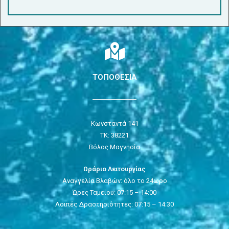
ΤΟΠΟΘΕΣΙΑ
Κωνσταντά 141
ΤΚ: 38221
Βόλος Μαγνησία
Ωράριο Λειτουργίας
Αναγγελία Βλαβών: όλο το 24ωρο
Ώρες Ταμείου: 07:15 – 14:00
Λοιπές Δραστηριότητες: 07:15 – 14:30