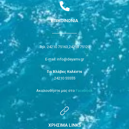
ΕΠΙΚΟΙΝΩΝΙΑ
Τηλ: 24210 75163,
24210 75120
E-mail: info@deyamv.gr
Για Βλάβες Καλέστε
24210 55555
Ακολουθήστε μας στο
Facebook
ΧΡΗΣΙΜΑ LINKS