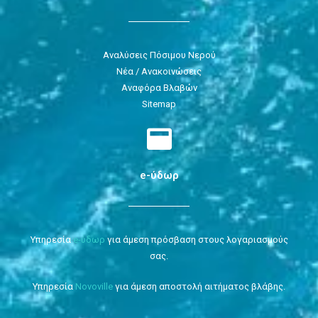
Αναλύσεις Πόσιμου Νερού
Νέα / Ανακοινώσεις
Αναφόρα Βλαβών
Sitemap
e-ύδωρ
Υπηρεσία
e-ύδωρ
για άμεση πρόσβαση στους λογαριασμούς
σας.
Υπηρεσία
Novoville
για άμεση αποστολή αιτήματος βλάβης.