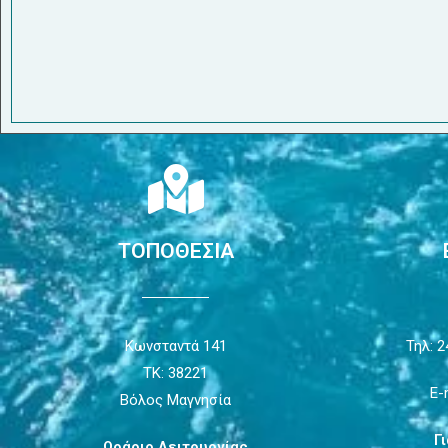
ΤΟΠΟΘΕΣΙΑ
Κωνσταντά 141
Τηλ: 2
ΤΚ: 38221
E-
Βόλος Μαγνησία
Γ
Ωράριο Λειτουργίας