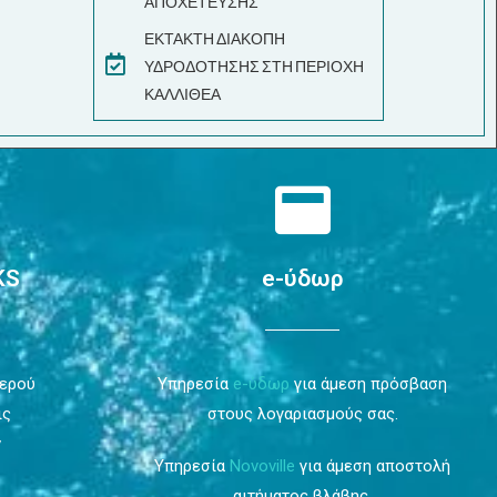
ΑΠΟΧΕΤΕΥΣΗΣ
ΕΚΤΑΚΤΗ ΔΙΑΚΟΠΗ
ΥΔΡΟΔΟΤΗΣΗΣ ΣΤΗ ΠΕΡΙΟΧΗ
ΚΑΛΛΙΘΕΑ
KS
e-ύδωρ
Νερού
Υπηρεσία
e-ύδωρ
για άμεση πρόσβαση
ις
στους λογαριασμούς σας.
ν
Υπηρεσία
Novoville
για άμεση αποστολή
αιτήματος βλάβης.