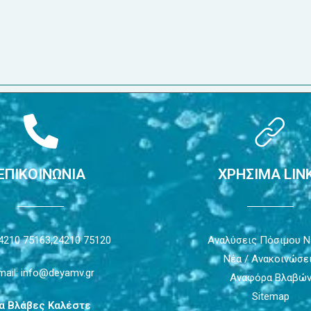
ΕΠΙΚΟΙΝΩΝΙΑ
ΧΡΗΣΙΜΑ LIN
4210 75163,
24210 75120
Αναλύσεις Πόσιμου 
Νέα / Ανακοινώσε
mail: info@deyamv.gr
Αναφόρα Βλαβώ
Sitemap
ια Βλάβες Καλέστε