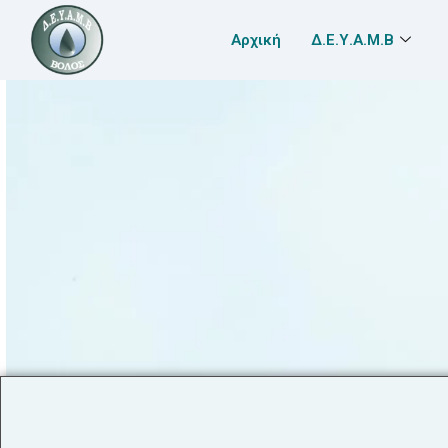
Αρχική
Δ.Ε.Υ.Α.Μ.Β