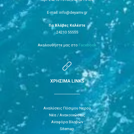
E-mail: info@deyamv.gr
Για Βλάβες Καλέστε
24210 55555
Ακολουθήστε μας στο
Facebook
ΧΡΗΣΙΜΑ LINKS
Αναλύσεις Πόσιμου Νερού
Νέα / Ανακοινώσεις
Αναφόρα Βλαβών
Sitemap