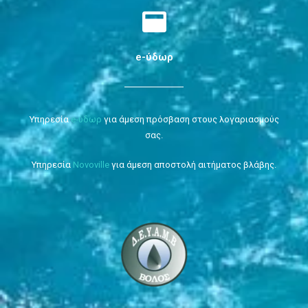
e-ύδωρ
Υπηρεσία
e-ύδωρ
για άμεση πρόσβαση στους λογαριασμούς
σας.
Υπηρεσία
Novoville
για άμεση αποστολή αιτήματος βλάβης.