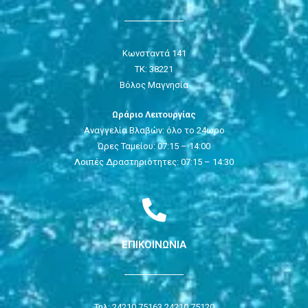
Κωνσταντά 141
ΤΚ: 38221
Βόλος Μαγνησία
Ωράριο Λειτουργίας
Αναγγελία Βλαβών: όλο το 24ωρο
Ώρες Ταμείου: 07:15 – 14:00
Λοιπές Δραστηριότητες: 07:15 – 14:30
ΕΠΙΚΟΙΝΩΝΙΑ
Τηλ: 24210 75163,
24210 75120