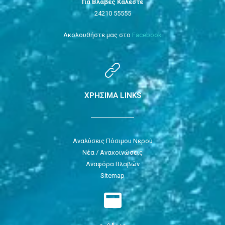
Για Βλάβες Καλέστε
24210 55555
Ακολουθήστε μας στο
Facebook
ΧΡΗΣΙΜΑ LINKS
Αναλύσεις Πόσιμου Νερού
Νέα / Ανακοινώσεις
Αναφόρα Βλαβών
Sitemap