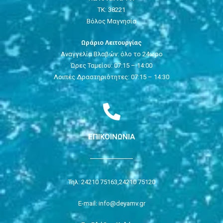
ΤΚ: 38221
Βόλος Μαγνησία
Ωράριο Λειτουργίας
Αναγγελία Βλαβών: όλο το 24ωρο
Ώρες Ταμείου: 07:15 – 14:00
Λοιπές Δραστηριότητες: 07:15 – 14:30
ΕΠΙΚΟΙΝΩΝΙΑ
Τηλ: 24210 75163,
24210 75120
E-mail: info@deyamv.gr