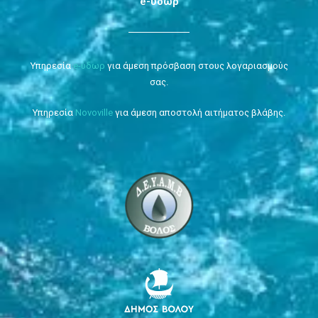
e-ύδωρ
Υπηρεσία
e-ύδωρ
για άμεση πρόσβαση στους λογαριασμούς
σας.
Υπηρεσία
Novoville
για άμεση αποστολή αιτήματος βλάβης.