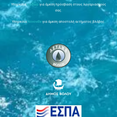
Υπηρεσία
e-ύδωρ
για άμεση πρόσβαση στους λογαριασμούς
σας.
Υπηρεσία
Novoville
για άμεση αποστολή αιτήματος βλάβης.