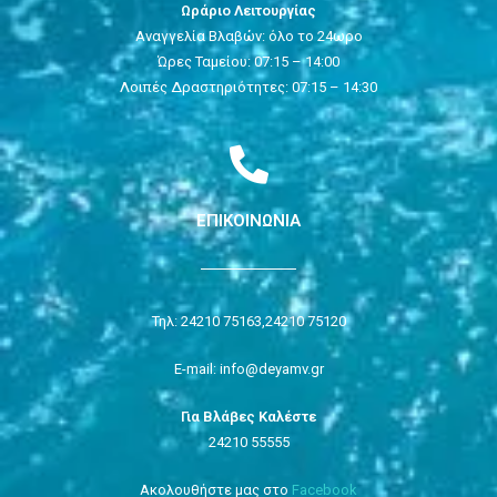
Ωράριο Λειτουργίας
Αναγγελία Βλαβών: όλο το 24ωρο
Ώρες Ταμείου: 07:15 – 14:00
Λοιπές Δραστηριότητες: 07:15 – 14:30
ΕΠΙΚΟΙΝΩΝΙΑ
Τηλ: 24210 75163,
24210 75120
E-mail: info@deyamv.gr
Για Βλάβες Καλέστε
24210 55555
Ακολουθήστε μας στο
Facebook