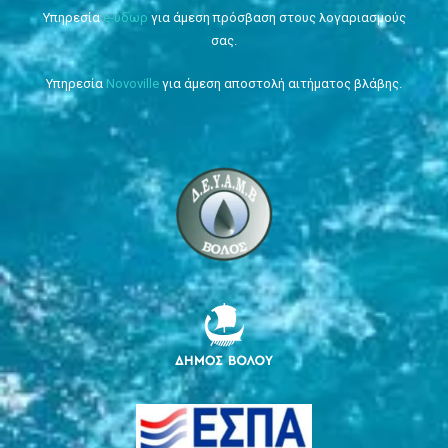
Υπηρεσία
e-ύδωρ
για άμεση πρόσβαση στους λογαριασμούς
σας.
Υπηρεσία
Novoville
για άμεση αποστολή αιτήματος βλάβης.