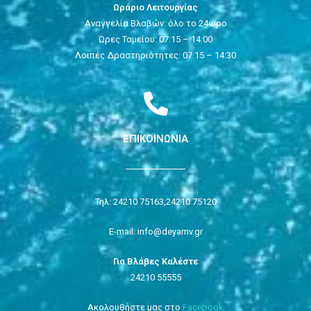
Ωράριο Λειτουργίας
Αναγγελία Βλαβών: όλο το 24ωρο
Ώρες Ταμείου: 07:15 – 14:00
Λοιπές Δραστηριότητες: 07:15 – 14:30
ΕΠΙΚΟΙΝΩΝΙΑ
Τηλ: 24210 75163,
24210 75120
E-mail: info@deyamv.gr
Για Βλάβες Καλέστε
24210 55555
Ακολουθήστε μας στο
Facebook