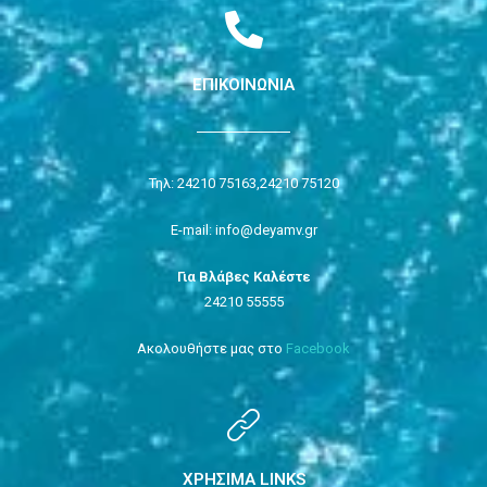
ΕΠΙΚΟΙΝΩΝΙΑ
Τηλ: 24210 75163,
24210 75120
E-mail: info@deyamv.gr
Για Βλάβες Καλέστε
24210 55555
Ακολουθήστε μας στο
Facebook
ΧΡΗΣΙΜΑ LINKS