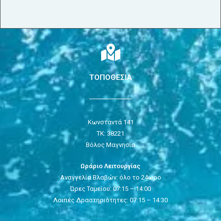
ΤΟΠΟΘΕΣΙΑ
Κωνσταντά 141
ΤΚ: 38221
Βόλος Μαγνησία
Ωράριο Λειτουργίας
Αναγγελία Βλαβών: όλο το 24ωρο
Ώρες Ταμείου: 07:15 – 14:00
Λοιπές Δραστηριότητες: 07:15 – 14:30