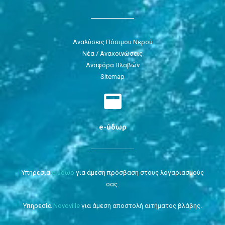
Αναλύσεις Πόσιμου Νερού
Νέα / Ανακοινώσεις
Αναφόρα Βλαβών
Sitemap
e-ύδωρ
Υπηρεσία
e-ύδωρ
για άμεση πρόσβαση στους λογαριασμούς
σας.
Υπηρεσία
Novoville
για άμεση αποστολή αιτήματος βλάβης.